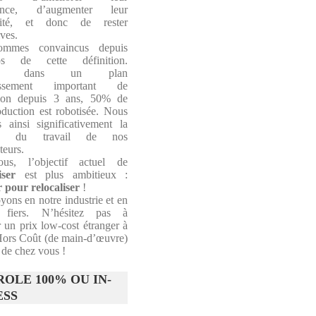
ance, d’augmenter leur
ilité, et donc de rester
ves.
mmes convaincus depuis
ps de cette définition.
gés dans un plan
tissement important de
tion depuis 3 ans, 50% de
oduction est robotisée. Nous
s ainsi significativement la
lité du travail de nos
teurs.
us, l’objectif actuel de
iser
est plus ambitieux :
r pour relocaliser
!
yons en notre industrie et en
fiers. N’hésitez pas à
 un prix low-cost étranger à
Hors Coût (de main-d’œuvre)
 de chez vous !
OLE 100% OU IN-
ESS