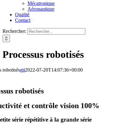
Mécatronique
Aéronautique
Qualité
Contact
Rechercher:
Processus robotisés
 robotisés
gti
2022-07-20T14:07:36+00:00
ssus robotisés
ctivité et contrôle vision 100%
etite série répétitive à la grande série