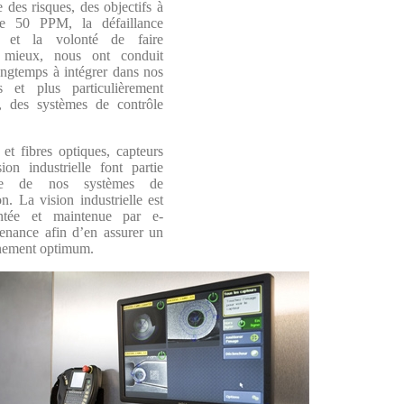
 des risques, des objectifs à
e 50 PPM, la défaillance
 et la volonté de faire
s mieux, nous ont conduit
ongtemps à intégrer dans nos
s et plus particulièrement
s, des systèmes de contrôle
 et fibres optiques, capteurs
sion industrielle font partie
nte de nos systèmes de
n. La vision industrielle est
ntée et maintenue par e-
tenance afin d’en assurer un
nement optimum.