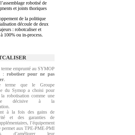
 l’assemblage robotisé de
gments et joints thoriques
oppement de la politique
ialisation découle de deux
jeurs : robotcaliser et
r à 100% ou in-process.
TCALISER
 terme emprunté au SYMOP
nt :
robotiser pour ne pas
ser
.
le terme que le Groupe
ue du Symop a choisi pour
r la robotisation comme une
ative décisive à la
ation.
nt à la fois des gains de
ivité et des garanties de
supplémentaires, l’équipement
ue permet aux TPE-PME-PMI
ises d’améliorer leur