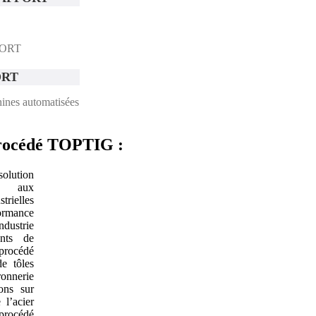
PPORT
ORT
ines automatisées
procédé TOPTIG :
olution
d aux
trielles
formance
ustrie
ants de
procédé
e tôles
ronnerie
ons sur
 l’acier
procédé