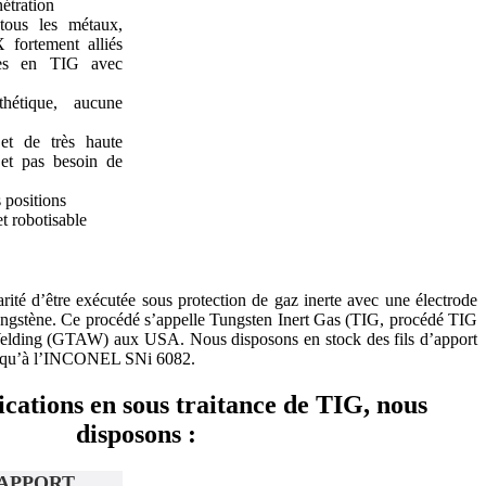
nétration
tous les métaux,
 fortement alliés
s en TIG avec
thétique, aucune
et de très haute
r et pas besoin de
 positions
t robotisable
rité d’être exécutée sous protection de gaz inerte avec une électrode
 tungstène. Ce procédé s’appelle Tungsten Inert Gas (TIG, procédé TIG
lding (GTAW) aux USA. Nous disposons en stock des fils d’apport
usqu’à l’INCONEL SNi 6082.
ications en sous traitance de TIG, nous
disposons :
 APPORT